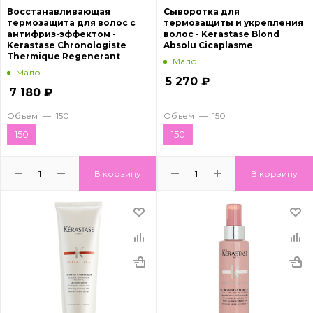
Восстанавливающая
Сыворотка для
термозащита для волос с
термозащиты и укрепления
антифриз-эффектом -
волос - Kerastase Blond
Kerastase Chronologiste
Absolu Cicaplasme
Thermique Regenerant
Мало
Мало
5 270
₽
7 180
₽
Объем
—
150
Объем
—
150
150
150
В корзину
В корзину