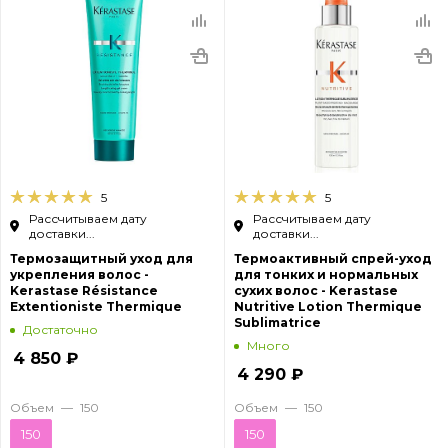
5
5
Рассчитываем дату
Рассчитываем дату
доставки...
доставки...
Термозащитный уход для
Термоактивный спрей-уход
укрепления волос -
для тонких и нормальных
Kerastase Résistance
сухих волос - Kerastase
Extentioniste Thermique
Nutritive Lotion Thermique
Sublimatrice
Достаточно
Много
4 850
₽
4 290
₽
Объем
—
150
Объем
—
150
150
150