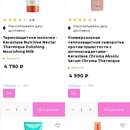
4.8
5
Рассчитываем дату
Рассчитываем дату
доставки...
доставки...
Термозащитное молочко -
Универсальная
Kerastase Nutritive Nectar
теплозащитная сыворотка
Thermique Polishing
против пушистости с
Nourishing Milk
антиоксидантами -
Kerastase Chroma Absolu
Много
Serum Chroma Thermique
4 790
₽
Много
4 990
₽
Объем
—
150
Объем
—
150
150
150
В корзину
В корзину