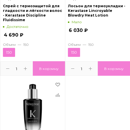
Спрей с термозащитой для
Лосьон для термоукладки -
гладкости и лёгкости волос
Kerastase Lincroyable
- Kerastase Discipline
Blowdry Heat Lotion
Fluidissime
Мало
Достаточно
6 030
₽
4 690
₽
Объем
—
150
Объем
—
150
150
150
В корзину
В корзину