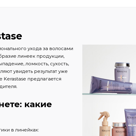
tase
ионального ухода за волосами
бразие линеек продукции,
адение, ломкость, сухость,
яют увидеть результат уже
е Kerastase предлагается
дителя.
нете: какие
ики в линейках: