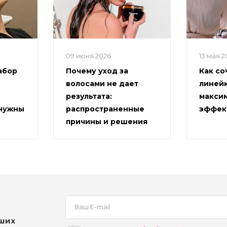
09 июня 2026
13 мая 
абор
Почему уход за
Как со
волосами не дает
линейк
результата:
макси
 нужны
распространенные
эффек
причины и решения
аших