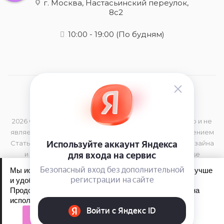
г. Москва, Настасьинский переулок,
8с2
10:00 - 19:00
(По будням)
2026 © Данный сайт носит информационный характер и не
является публичной офертой, определяемой положением
Статьи 437 (2) Гражданского Кодекса РФ Элементы дизайна
и торговая марка принадлежат компании Kerastase
Мы используем файлы cookie, чтобы сайт работал лучше
и удобнее для вас.
Продолжая пользоваться сайтом, вы соглашаетесь на
Обработка персональных данных
использование файлов cookie.
Политика конфиденциальности
Принять