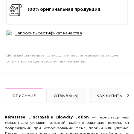
100% оригинальная продукция
Запросить сертификат качества
Цена действительна только для интернет-магазина и может
отличаться от цен в розничных магазинах
ОПИСАНИЕ
ОТЗЫВЫ (4)
КАК КУПИТЬ
Kérastase L’Incroyable Blowdry Lotion
— термозащитный
лосьон для укладки, который надёжно защищает волосы от
повреждений при использовании фена, плойки или утюжка.
Лёгкая формула подходит для всех типов волос, особенно для