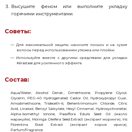
Высушите феном или выполните укладку
горячими инструментами.
Советы:
Для максимальной защиты наносите лосьон и на сухие
волосы перед использованием утюжка или плойки.
Используйте вместе с другими средствами для укладки
Kérastase для усиленного эффекта.
Состав:
Aqua/Water, Alcohol Denat., Dimethicone, Propylene Glycol,
Glycerin, PEG-40 Hydrogenated Castor Oil, Hydroxypropyl Guar,
Amodimethicone, Trideceth-6, Behentrimonium Chloride, Citric
Acid, Linalool, Benzyl Salicylate, Hexyl Cinnamal, Hydroxycitronellal,
Alpha-Isomethyl Ionone, Passiflora Edulis Seed Oil (масло
маракуйи), Moringa Oleifera Seed Extract (экстракт моринги), Iris
Florentina Root Extract (экстракт корня ириса),
Parfum/Fragrance.