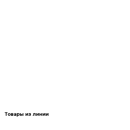
Рассчитываем дату доставки...
Мусс для создания роскошного объема - Кerastase К
Mousse Bouffante Strong Hold
Мало
7 020
₽
В корзину
Товары из линии