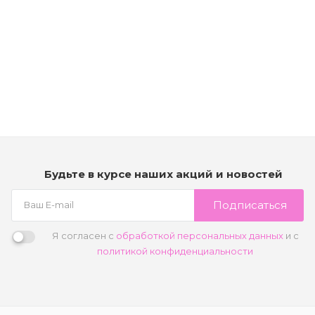
Лак экстра-сильной фиксации - Kerastase Styling Laque
Noire Extra Strong Hold
Мало
7 020
₽
В корзину
Будьте в курсе наших акций и новостей
Подписаться
Я согласен с
обработкой персональных данных
и с
политикой конфиденциальности