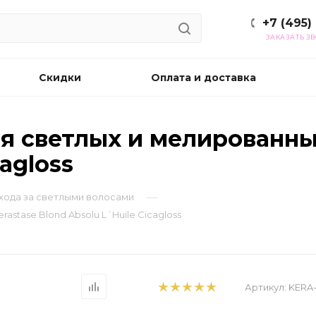
+7 (495)
ЗАКАЗАТЬ З
Скидки
Оплата и доставка
 светлых и мелированных 
agloss
—
 ухода за светлыми волосами
stase Blond Absolu L´Huile Cicagloss
Артикул:
KERA-