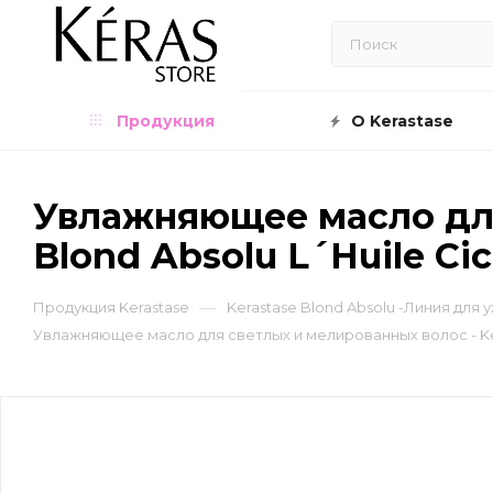
Продукция
О Kerastase
Увлажняющее масло для
Blond Absolu L´Huile Cic
—
Продукция Kerastase
Kerastase Blond Absolu -Линия для
Увлажняющее масло для светлых и мелированных волос - Kera