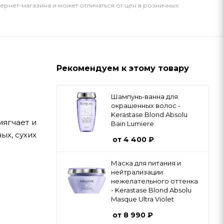
тернет-магазина и может отличаться от цен в розничных
Рекомендуем к этому товару
Шампунь-ванна для
окрашенных волос -
Kerastase Blond Absolu
ягчает и
Bain Lumiere
ых, сухих
от
4 400 ₽
Маска для питания и
нейтрализации
нежелательного оттенка
- Kerastase Blond Absolu
Masque Ultra Violet
от
8 990 ₽