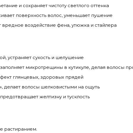
тание и сохраняет чистоту светлого оттенка
ивает поверхность волос, уменьшает пушение
 вредное воздействие фена, утюжка и стайлера
й, устраняет сухость и шелушение
заполняет микротрещины в кутикуле, делая волосы п
ффект глянцевых, здоровых прядей
», делает волосы шелковистыми на ощупь
 предотвращает желтизну и тусклость
те растиранием.