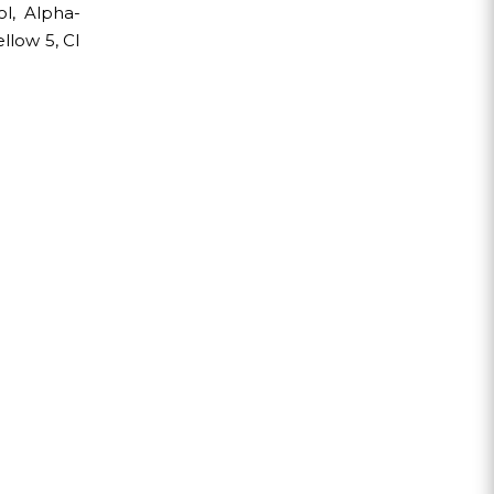
ol, Alpha-
llow 5, CI