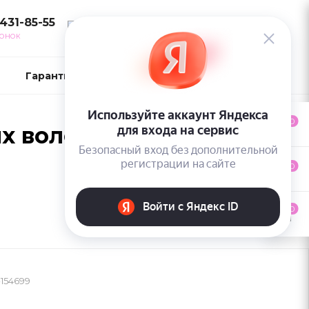
 431-85-55
ВОЙТИ
ВОНОК
Гарантии и возврат
Контакты
0
волос - Kerastase
0
0
154699