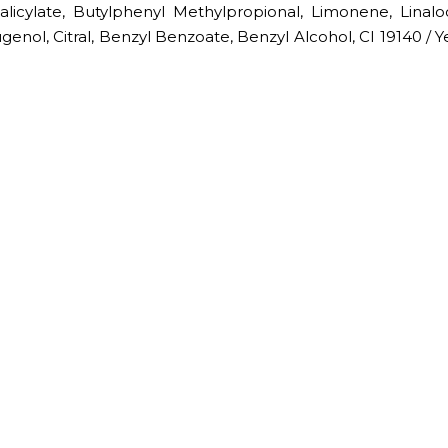
licylate, Butylphenyl Methylpropional, Limonene, Linalo
genol, Citral, Benzyl Benzoate, Benzyl Alcohol, CI 19140 / Ye