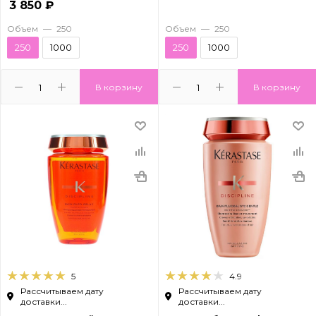
3 850
₽
Объем
—
250
Объем
—
250
250
1000
250
1000
В корзину
В корзину
5
4.9
Рассчитываем дату
Рассчитываем дату
доставки...
доставки...