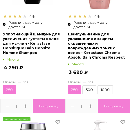
4.8
4.8
Рассчитываем дату
Рассчитываем дату
доставки...
доставки...
Уплотняющий шампунь для
Шампунь-ванна для
увеличения густоты волос
увлажнения и защиты
для мужчин - Kerastase
окрашенных и
Densifique Bain Densite
поврежденных тонких
Homme Shampoo
волос - Kerastase Chroma
Absolu Bain Chroma Respect
Много
Много
4 290
₽
3 690
₽
Объем
—
250
Объем
—
250
250
250
500
1000
В корзину
В корзину
Только что купили