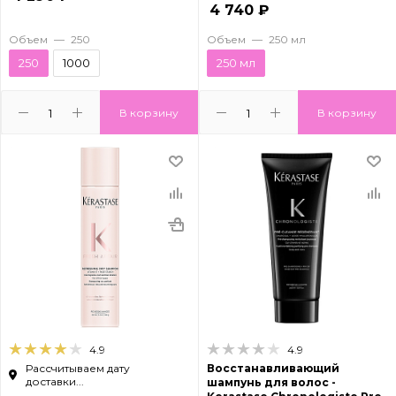
4 740
₽
Объем
—
250
Объем
—
250 мл
250
1000
250 мл
В корзину
В корзину
4.9
4.9
Рассчитываем дату
Восстанавливающий
доставки...
шампунь для волос -