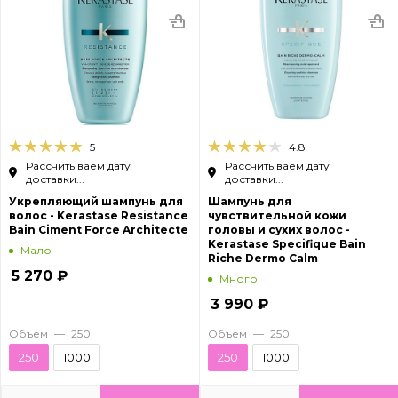
5
4.8
Рассчитываем дату
Рассчитываем дату
доставки...
доставки...
Укрепляющий шампунь для
Шампунь для
волос - Kerastase Resistance
чувствительной кожи
Bain Ciment Force Architecte
головы и сухих волос -
Kerastase Specifique Bain
Мало
Riche Dermo Calm
5 270
₽
Много
3 990
₽
Объем
—
250
Объем
—
250
250
1000
250
1000