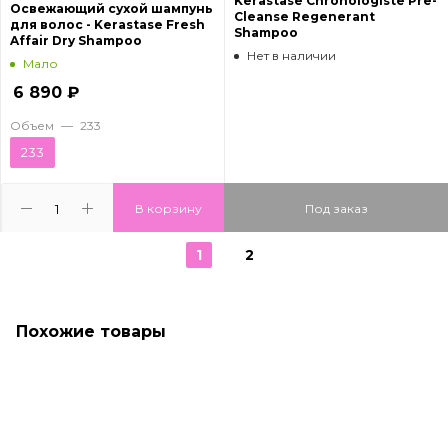
Kerastase Chronologiste Pre-
Освежающий сухой шампунь
Cleanse Regenerant
для волос - Kerastase Fresh
Shampoo
Affair Dry Shampoo
Нет в наличии
Мало
6 890
₽
Объем
—
233
233
В корзину
Под заказ
1
2
Похожие товары