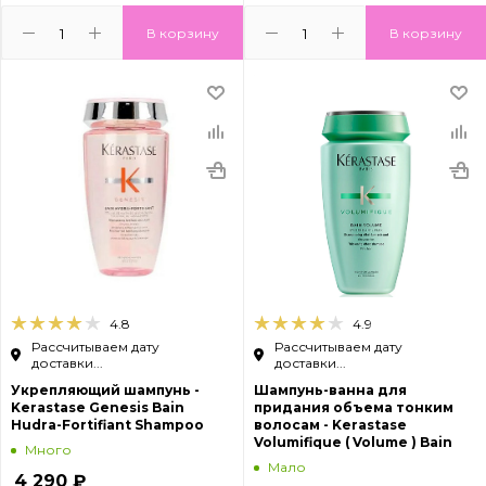
В корзину
В корзину
4.8
4.9
Рассчитываем дату
Рассчитываем дату
доставки...
доставки...
Укрепляющий шампунь -
Шампунь-ванна для
Kerastase Genesis Bain
придания объема тонким
Hudra-Fortifiant Shampoo
волосам - Kerastase
Volumifique ( Volume ) Bain
Много
Мало
4 290
₽