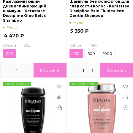
Разглаживающий
Шампунь без сульфатов для
дисциплинирующий
гладкости волос - Kerastase
шампунь - Kerastase
Discipline Bain Fluidealiste
Discipline Oleo Relax
Gentle Shampoo
Shampoo
Мало
Мало
5 350
₽
4 470
₽
Объем
—
250
Объем
—
250
250
250
500
1000
В корзину
В корзину
Только что купили
Только что купили