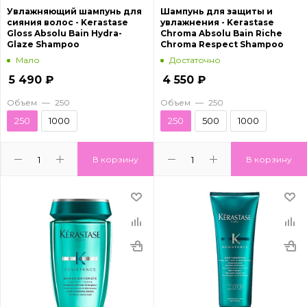
Увлажняющий шампунь для
Шампунь для защиты и
сияния волос - Kerastase
увлажнения - Kerastase
Gloss Absolu Bain Hydra-
Chroma Absolu Bain Riche
Glaze Shampoo
Chroma Respect Shampoo
Мало
Достаточно
5 490
₽
4 550
₽
Объем
—
250
Объем
—
250
250
1000
250
500
1000
В корзину
В корзину