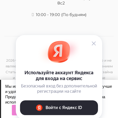
8с2
10:00 - 19:00
(По будням)
2026 © Данный сайт носит информационный характер и не
является публичной офертой, определяемой положением
Статьи 437 (2) Гражданского Кодекса РФ Элементы дизайна
и торговая марка принадлежат компании Kerastase
Мы используем файлы cookie, чтобы сайт работал лучше
и удобнее для вас.
Продолжая пользоваться сайтом, вы соглашаетесь на
Обработка персональных данных
использование файлов cookie.
Политика конфиденциальности
Принять