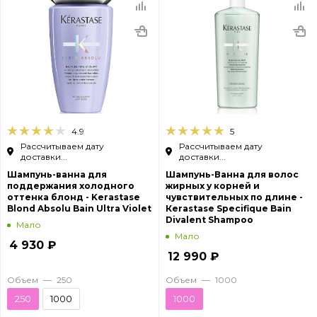
4.9
5
Рассчитываем дату
Рассчитываем дату
доставки...
доставки...
Шампунь-ванна для
Шампунь-Ванна для волос
поддержания холодного
жирных у корней и
оттенка блонд - Kerastase
чувствительных по длине -
Blond Absolu Bain Ultra Violet
Кerastase Specifique Bain
Divalent Shampoo
Мало
Мало
4 930
₽
12 990
₽
Объем
—
250
Объем
—
1000
250
1000
1000