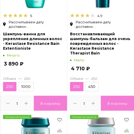
5
4.9
Рассчитываем дату
Рассчитываем дату
доставки...
доставки...
Шампунь-ванна для
Восстанавливающий
укрепления длинных волос
шампунь-бальзам для очень
- Kerastase Resistance Bain
поврежденных волос -
Extentioniste
Kerastase Resistance
Therapist Bain
Много
Мало
3 890
₽
4 710
₽
Объем
—
250
Объем
—
250
250
1000
250
450
В корзину
В корзину
Только что купили
Только что купили