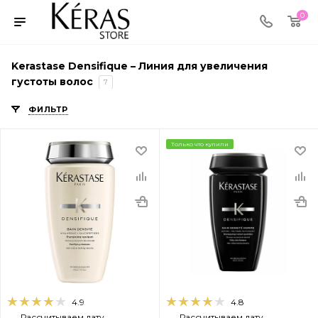
0
Kerastase Densifique – Линия для увеличения
густоты волос
7
ФИЛЬТР
Только что купили
4.9
4.8
Рассчитываем дату
Рассчитываем дату