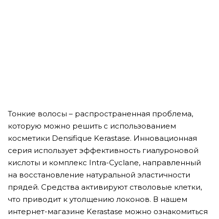
Шампунь для сияния волос - Kerastase Gloss Absolu Bain
Creme Hydra-Glaze Shampoo
Мало
5 550
₽
В корзину
Тонкие волосы – распространенная проблема,
которую можно решить с использованием
косметики Densifique Kerastase. Инновационная
серия использует эффективность гиалуроновой
кислоты и комплекс Intra-Cyclane, направленный
на восстановление натуральной эластичности
прядей. Средства активируют стволовые клетки,
что приводит к утолщению локонов. В нашем
интернет-магазине Kerastase можно ознакомиться