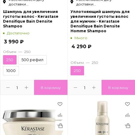
доставки...
доставки...
Шампунь для увеличения
Уплотняющий шампунь для
густоты волос - Kerastase
увеличения густоты волос
Densifique Bain Densite
для мужчин - Kerastase
Shampoo
Densifique Bain Densite
Homme Shampoo
Достаточно
Много
3 990
₽
4 290
₽
Объем
—
250
250
500 рефил
Объем
—
250
1000
250
В корзину
В корзину