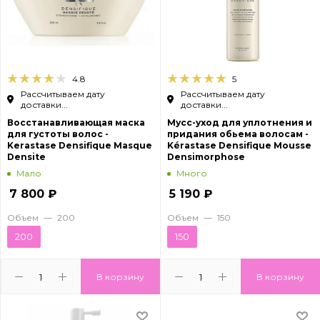
4.8
5
Рассчитываем дату
Рассчитываем дату
доставки...
доставки...
Восстанавливающая маска
Мусс-уход для уплотнения и
для густоты волос -
придания обьема волосам -
Kerastase Densifique Masque
Kérastase Densifique Mousse
Densite
Densimorphose
Мало
Много
7 800
₽
5 190
₽
Объем
—
200
Объем
—
150
200
150
В корзину
В корзину