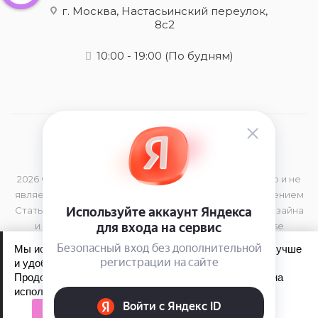
г. Москва, Настасьинский переулок,
8с2
10:00 - 19:00
(По будням)
2026 © Данный сайт носит информационный характер и не
является публичной офертой, определяемой положением
Статьи 437 (2) Гражданского Кодекса РФ Элементы дизайна
и торговая марка принадлежат компании Kerastase
Мы используем файлы cookie, чтобы сайт работал лучше
и удобнее для вас.
Продолжая пользоваться сайтом, вы соглашаетесь на
Обработка персональных данных
использование файлов cookie.
Политика конфиденциальности
Принять