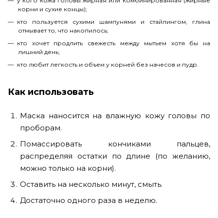
у кого кожа головы жирная или комбинированная (жирные
корни и сухие концы);
кто пользуется сухими шампунями и стайлингом, глина
отмывает то, что накопилось;
кто хочет продлить свежесть между мытьем хотя бы на
лишний день;
кто любит легкость и объем у корней без начесов и пудр.
Как использовать
Маска наносится на влажную кожу головы по
проборам.
Помассировать кончиками пальцев,
распределяя остатки по длине (по желанию,
можно только на корни).
Оставить на несколько минут, смыть.
Достаточно одного раза в неделю.