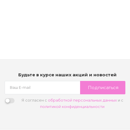
Рассчитываем дату доставки...
Успокаивающая сыворотка для восстановления баланса
кожи головы - Kerastase Specifique Potentialiste Serum
Мало
9 990
₽
В корзину
Будьте в курсе наших акций и новостей
Подписаться
Я согласен с
обработкой персональных данных
и с
политикой конфиденциальности