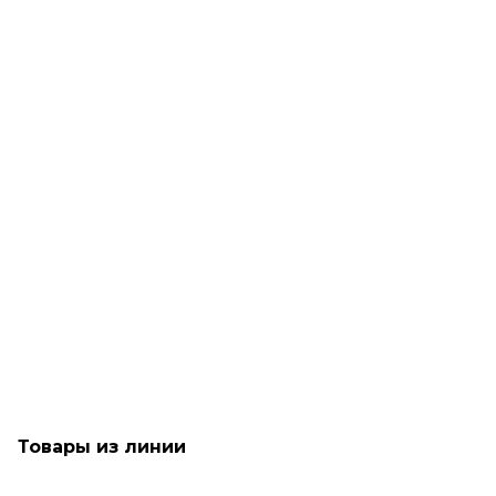
Рассчитываем дату доставки...
Шампунь-ванна для всех типов волос - Kerastase Specifique
Bain Prevention
Достаточно
3 990
₽
В корзину
Товары из линии