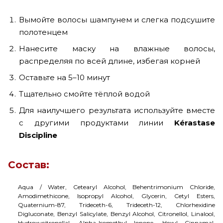
Вымойте волосы шампунем и слегка подсушите
полотенцем
Нанесите маску на влажные волосы,
распределяя по всей длине, избегая корней
Оставьте на 5–10 минут
Тщательно смойте тёплой водой
Для наилучшего результата используйте вместе
с другими продуктами линии
Kérastase
Discipline
Состав:
Aqua / Water, Cetearyl Alcohol, Behentrimonium Chloride,
Amodimethicone, Isopropyl Alcohol, Glycerin, Cetyl Esters,
Quaternium-87, Trideceth-6, Trideceth-12, Chlorhexidine
Digluconate, Benzyl Salicylate, Benzyl Alcohol, Citronellol, Linalool,
Hydroxycitronellal, Alpha-Isomethyl Ionone, Hexyl Cinnamal,