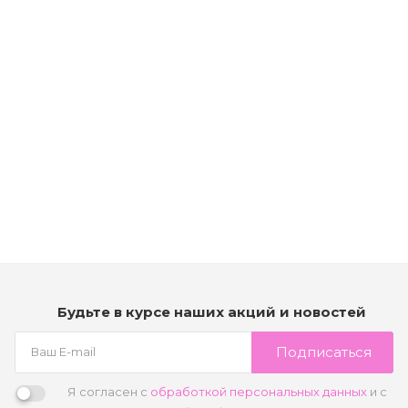
Рассчитываем дату доставки...
Масло для разглаживания волос - Kerastase Discipline Oleo-
Relax Hair Oil
Мало
10 760
₽
В корзину
Будьте в курсе наших акций и новостей
Подписаться
Я согласен с
обработкой персональных данных
и с