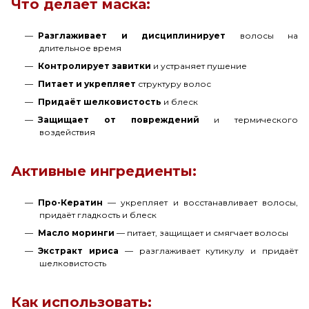
Что делает маска:
Разглаживает и дисциплинирует
волосы на
длительное время
Контролирует завитки
и устраняет пушение
Питает и укрепляет
структуру волос
Придаёт шелковистость
и блеск
Защищает от повреждений
и термического
воздействия
Активные ингредиенты:
Про-Кератин
— укрепляет и восстанавливает волосы,
придаёт гладкость и блеск
Масло моринги
— питает, защищает и смягчает волосы
Экстракт ириса
— разглаживает кутикулу и придаёт
шелковистость
Как использовать: