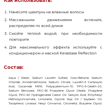
Как использовать:
Нанесите шампунь на влажные волосы
Массажными движениями вспеньте,
распределяя по всей длине
Смойте тёплой водой; при необходимости
повторите
Для максимального эффекта используйте с
кондиционером и маской Kerastase Reflection
Состав:
Aqua / Water, Sodium Laureth Sulfate, Coco-Betaine, Sodium
Chloride, Amodimethicone, Sodium Citrate, Laureth-5 Carboxylic
Acid, Cocamide MIPA, Polyquaternium-10, PPG-5-Ceteth-20,
Sodium Benzoate, PEG-55 Propylene Glycol Oleate, Propylene
Glycol, PEG-60 Hydrogenated Castor Oil, Salicylic Acid, Ethylhexyl
Methoxycinnamate, Limonene, Glycine Soja Oil / Soybean Oil,
Tocopherol, Linalool, Hexyl Cinnamal, Citronellol, Butylene Glycol,