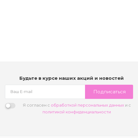
Маска для ухода за окрашенными волосами - Kerastase
Reflection Chromatique Mask
Нет в наличии
Под заказ
Будьте в курсе наших акций и новостей
Подписаться
Я согласен с
обработкой персональных данных
и с
политикой конфиденциальности