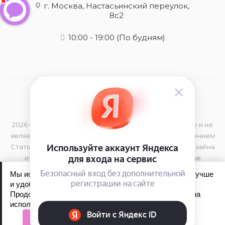
г. Москва, Настасьинский переулок,
8с2
10:00 - 19:00
(По будням)
2026 © Данный сайт носит информационный характер и не
является публичной офертой, определяемой положением
Статьи 437 (2) Гражданского Кодекса РФ Элементы дизайна
и торговая марка принадлежат компании Kerastase
Мы используем файлы cookie, чтобы сайт работал лучше
и удобнее для вас.
Продолжая пользоваться сайтом, вы соглашаетесь на
Обработка персональных данных
использование файлов cookie.
Политика конфиденциальности
Принять