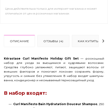
Цена действительна только для интернет-магазина и может
отличаться от цен в розничных магазинах
ОПИСАНИЕ
ОТЗЫВЫ (4)
КАК КУПИТЬ
Kérastase Curl Manifesto Holiday Gift Set
— роскошный
набор для ухода за вьющимися и кудрявыми волосами.
Средства глубоко увлажняют, питают, защищают волосы от
внешних факторов и помогают локонам сохранять форму,
упругость и сияние без утяжеления. В набор входят шампунь-
ванна, кондиционер и несмываемый термозащитный уход.
В набор входят:
Curl Manifesto Bain Hydratation Douceur Shampoo
, 250