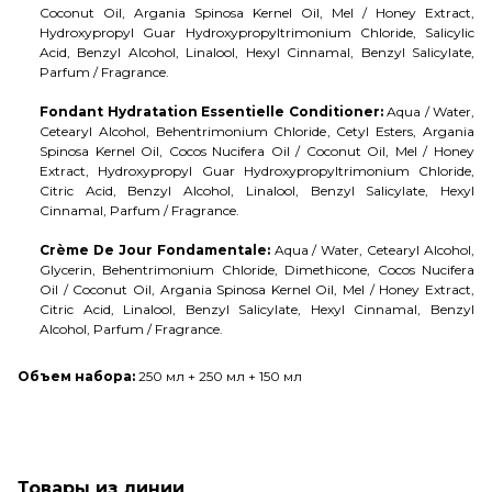
Coconut Oil, Argania Spinosa Kernel Oil, Mel / Honey Extract,
Hydroxypropyl Guar Hydroxypropyltrimonium Chloride, Salicylic
Acid, Benzyl Alcohol, Linalool, Hexyl Cinnamal, Benzyl Salicylate,
Parfum / Fragrance.
Fondant Hydratation Essentielle Conditioner:
Aqua / Water,
Cetearyl Alcohol, Behentrimonium Chloride, Cetyl Esters, Argania
Spinosa Kernel Oil, Cocos Nucifera Oil / Coconut Oil, Mel / Honey
Extract, Hydroxypropyl Guar Hydroxypropyltrimonium Chloride,
Citric Acid, Benzyl Alcohol, Linalool, Benzyl Salicylate, Hexyl
Cinnamal, Parfum / Fragrance.
Crème De Jour Fondamentale:
Aqua / Water, Cetearyl Alcohol,
Glycerin, Behentrimonium Chloride, Dimethicone, Cocos Nucifera
Oil / Coconut Oil, Argania Spinosa Kernel Oil, Mel / Honey Extract,
Citric Acid, Linalool, Benzyl Salicylate, Hexyl Cinnamal, Benzyl
Alcohol, Parfum / Fragrance.
Объем набора:
250 мл + 250 мл + 150 мл
Товары из линии