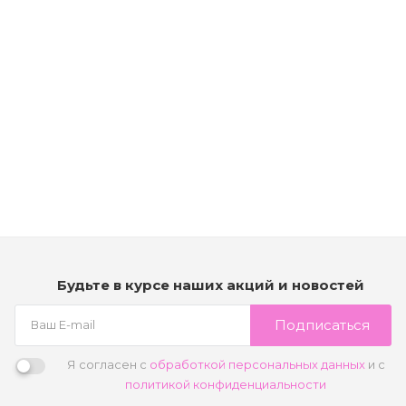
Рассчитываем дату доставки...
Набор для волос (шампунь Bain Purete 250мл + пилинг
Micro-Peeling Cellulaire 200мл + кондиционер Fondant
Apaisant Essentiel 200мл) - Kerastase Symbiose
Мало
14 020
₽
В корзину
Будьте в курсе наших акций и новостей
Подписаться
Я согласен с
обработкой персональных данных
и с
политикой конфиденциальности