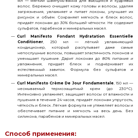
мл — мягкий шампунь-ванна для вьющихся и кудрявых
волос. Бережно очищает кожу головы и волосы, удаляя
загрязнения, увлажняет и питает локоны, улучшает их
рисунок и объём. Сохраняет мягкость и блеск волос,
придаёт локонам до
30% большей чёткости
. Не содержит
сульфатов, парабенов и минеральных масел.
Curl Manifesto Fondant Hydratation Essentielle
Conditioner
, 250 мл — лёгкий увлажняющий
кондиционер, который распутывает даже самые
непослушные волосы, повышает эластичность локонов и
уменьшает пушение. Дарит локонам до
80% питания и
увлажнения
, придаёт блеск и подчёркивает их
естественный завиток. Формула без сульфатов и
минеральных масел.
Curl Manifesto Crème De Jour Fondamentale
, 150 мл —
несмываемый термозащитный крем (до 230°C).
Интенсивно увлажняет, защищает волосы от влажности и
пушения в течение 24 часов, придаёт локонам упругость,
чёткость и блеск. Лёгкая формула не утяжеляет волосы и
обеспечивает питание и мягкость на весь день. Без
силикона, парабенов и минеральных масел.
Способ применения: