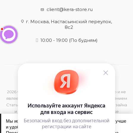
client@kera-store.ru
г. Москва, Настасьинский переулок,
8с2
10:00 - 19:00
(По будням)
2026 © Данный сайт носит информационный характер и не
является публичной офертой, определяемой положением
Статьи 437 (2) Гражданского Кодекса РФ Элементы дизайна
и торговая марка принадлежат компании Kerastase
Мы используем файлы cookie, чтобы сайт работал лучше
и удобнее для вас.
Продолжая пользоваться сайтом, вы соглашаетесь на